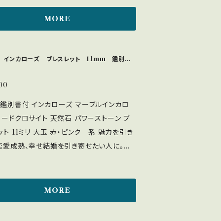
も似た星があるのかとラピスラズリの石を
けや、インクルージョン等見られる場合がご
ニターや光の加減によって、実際の色味とは
ワクします。 ・魔除け・邪気払い、お守
す。 気になる方、完璧さを求められる方はお
MORE
てみえる場合もございます。予めご了承をお
直感力・洞察力を高め、真実の自分や正しい道
】 丁寧に緩衝材で二重以
配送方法】 丁寧に緩衝材で二重
 ・成長を促し本物の幸せを引き寄せる ・9月
包してお送りいたします。 梱包のご要望がご
梱包してお送りいたします。 梱包のご要望
硬度＞5〜6 ＜浄化方法＞ 太
したら、お問い合わせくださいませ (06915-
 インカローズ ブレスレット 11mm 鑑別書
いましたら、お問い合わせくださいませ。
× 月光：◎ 流水：× 水晶クラスターにのせる：
ージ：◎ 塩：× 水や汗に弱く、汗をかいたら柔
00
乾いた柔らかい布で優しく拭き取って下さ
鑑別書付 インカローズ マーブルインカロ
直射日光に弱く、長時間の太陽光は退色やひ
ロードクロサイト 天然石 パワーストーン ブ
の原因となるため避けてください。 【実物の
ト 11ミリ 大玉 赤・ピンク 系 魅力を引き
白背景で撮影している物が近いです】 品物
恋愛成熟、幸せ結婚を引き寄せたい人に。恋
は出来るだけ、実物に近づくように撮影して
守りに大変人気のパワーストーンです。 心の
すが、モニターや光の加減によって、実際の
愛で傷ついたトラウマをを癒し、持ち主に自
は異なってみえる場合もございます。予めご
動力、また次の恋へ踏み出す勇気が欲しい
MORE
いたします。 【配送方法】 丁寧に緩衝
おすすめです。 恋人へのプレゼント 母の日
重以上に梱包してお送りいたします。 梱包
ゼントや、夫から妻へのプレゼントに。 ・美し