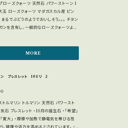
＜硬度＞3.5～4 硬度が低く、割
クォーツ 天然石 パワーストーン 1
問い合わせくださいませ。 (T04806)
く傷つきやすい為、衝撃には注意が必要で
 大玉 ローズクォーツ マダガスカル産 ピン
紫外線に弱く、長時間の直射日光は退色や変
チタン
因となるため、太陽光による浄化はお避けく
ガンを含有し、一般的なローズクォーツより
 流水：×
性が高く、ごく一部の地域でしか産出されま
ラスターにのせる：◎ セージ：◎ 塩：× 音：
 なくなり終了ですので気になる方はお早目
MORE
す。品物の色味は出来るだけ、実物に近づく
撮影しておりますが、モニターや光の加減に
力を高めたい方に。 ・内面も外面も美しくな
、実際の色味とは異なってみえる場合もござ
 ・自分を愛し、人からも愛され、魅力を引き
リン ブレスレット 10ミリ 2
予めご了承をお願いいたします。 【配送方
い ・恋愛運アップのお守り ・傷ついた心を癒
丁寧に緩衝材で二重以上に梱包してお送りい
：
00
す。 梱包のご要望がございましたら、お問い
水：◎ 水晶クラスターにのせる：◎ セージ：
ストルマリン トルマリン 天然石 パワースト
ださいませ。 (T01829)
陽光（紫外線）で退色する可能性があるため、
ブレスレット ・10月の誕生石 ・「希望」
の直射日光は避けた方がいいでしょう。 ホ
」「寛大」 ・摩擦や加熱で静電気を帯びる性
セージや水晶クラスター、月光浴をおすすめ
り、健康や活力を高めるとされています。 ・