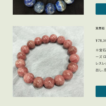
以外に
為、か
が、モ
見ていてワク
ざいま
異なっ
り ・
控え下さい。 【配送方法
願いいたします。 【
へ導く
上に梱
以上に
や12月の誕生石 ＜
ざいま
天然石
がござ
付き
陽光：
1)
◎ セ
¥78,3
らかい
※宝石
い。 
ーズ 
び割れ
レスレッ
色味は
出し、
の色味
愛のお
おりま
傷や恋
色味と
信と行
了承をお願い
方にも
材で二
のプレ