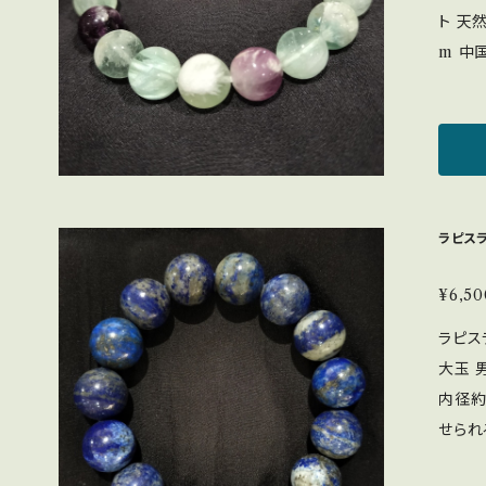
べき道
ト 天
成のサポート。 不安や
m 中国産 
ティブ
石が虹
神に安
確認く
め、物
てると蛍
き、夢
力、発
・精神
レスを緩和 天才の石として
たい 
るとされ
ラピス
月の誕生石 ＜硬度＞硬度7〜
リ （1）
毛のよ
性があ
ど）が
¥6,50
陽光：
して知
ラピス
る可能
中力向
大玉 
ださい。 品物の色味は出来るだけ、実物
羽状の内
内径約16㎝ まるで地球★
うに撮
化方法
せられ
って、
ーにのせる
（パイ
ます。
来るだ