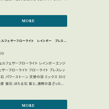
は黒背景の1枚目で撮影
無邪気、潔白、友情、寛大。身につける人に勇
る物が近いです】 実際の商品はむらさきとピ
信を与え、前向きな気持ちをサポート ・加熱
少し白を混ぜたようなお色で、1枚目の写真
静電気を帯び、マイナスイオンを発生させる
MORE
紫が濃いめでツヤツヤした感じです。 品物の
れ、健康維持や心身のデトックスに良いとさ
出来るだけ、実物に近づくように撮影してお
ンクトルマリン：愛の石と
が、モニターや光の加減によって、実際の色
、恋愛運を上げたい方や魅力を引きだした
ェルフェザーフローライト レインボー ブレスレ
異なってみえる場合もございます。予めご了
。 青：冷静さ、直感力、精神の安定、勉強のお
します。 天然石の為、かけや、イン
 緑（グリーントルマリン）: 癒やし 黒（ブラック
00
ジョンが見られる場合がございます。気にな
除け ＜硬度＞7～7.5 ＜浄化方法
ェルフェザーフローライト レインボーエンジ
さい。 【配送方法】 丁寧に緩衝材
陽光：△ 月光：◎ 流水：◎ 水晶クラスターに
ェザーフローライト フローライト ブレスレッ
以上に梱包してお送りいたします。 梱包のご
セージ：◎ 音：◎ カラートルマリンや鮮
然石 パワーストーン 天使の羽 ミックス 10ミ
ございましたら、お問い合わせくださいませ。
カラーのものは紫外線で変色・退色する恐
蛍石 ほたる石 紫と、透明の混ざった玉
り、熱にも弱いため、直射日光下の放置は避
色のレインボーがあります。 またその隣の緑
光浴やセージでの浄化が推奨 致します。 見
も少しレインボーがあります。 上記写真を
によって光が綺麗な石がございます。 また、
認くださいませ。 フローライトは熱や紫
MORE
も少しキャッツアイのようなシラーが見られ