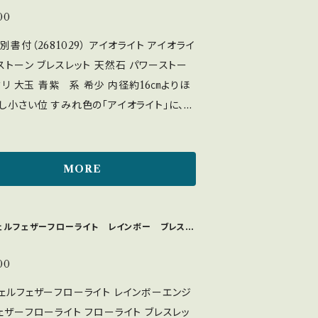
00
別書付（2681029） アイオライト アイオライ
ストーン ブレスレット 天然石 パワーストー
 大玉 青紫 系 希少 内径約16㎝よりほ
すみれ色の「アイオライト」に、ラ
うなサンストーン、金属鉱物が内包されてお
を当てるとキラキラとしたラメのような輝きを
ーンは、「人生の羅
MORE
と称されるパワーストーンで、冷静な判断力
オライト）と前向きな行動力（サンストーン）の
エネルギーを合わせたパワーストーン。 迷い
ェルフェザーフローライト レインボー ブレスレ
を払拭して進むべき道を示し、夢や目標に
て自信を持って前進したい時におすすめで
00
ェルフェザーフローライト レインボーエンジ
せ目標を定め、判断力を引き出したい。進む
ェザーフローライト フローライト ブレスレッ