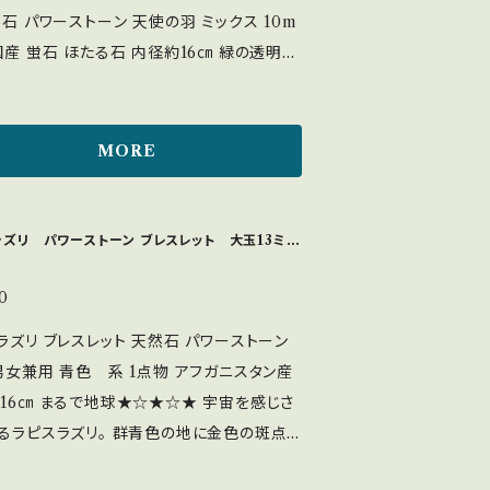
、最良の人生へと進みたい。仕事運や目標達
然石 パワーストーン 天使の羽 ミックス 10m
マイナス思考等、迷い、ネガ
蛍石 ほたる石 内径約16㎝ 緑の透明の
感情を取り除き、今の状況から抜け出し、精
色のレインボーがあります。 上記写真にて
定したいと悩んでいる。 問題解決能力を高
ださいませ。 フローライトは熱や紫外線を当
事を前向きに受け止めたい。 迷いを取り除
光発光する特性があります。 集中力、記憶
MORE
や目標へ向かって進む意志の強さがほしい。
想力を高める 心と体のバランスを整え、スト
的な安定、高いヒーリング ・物事を前進させ
思考力や集中力を高め
・冷静な判断力と行動力 ・人生の羅針盤 ・3
、勉強や受験のお守りにも。 内部に白い羽
ラズリ パワーストーン ブレスレット 大玉13ミ
7.5 劈開（へきかい）
うな内包物（主にアラゴナイトやクォーツな
るため、強い衝撃には注意が必要です。 太
舞う、希少なフローライト（蛍石）天使の羽」と
0
△ 月光浴：◎ 流水：◎ セージ：◎ 色が変わ
られるヒーリングストーン ストレス緩和や集
ラズリ ブレスレット 天然石 パワーストーン
性がある為、長時間の直射日光は避けてく
上 フローライトの中に白くふわふわとした
男女兼用 青色 系 1点物 アフガニスタン産
に近づくよ
包物が入り込んでいる。 ＜硬度＞4 ＜浄
☆★☆★ 宇宙を感じさ
影しておりますが、モニターや光の加減によ
＞ 太陽光：× 月光：◎ 流水：× 水晶クラスタ
るラピスラズリ。 群青色の地に金色の斑点
実際の色味とは異なってみえる場合もござい
：◎ セージ：◎ 塩：× 品物の色味は出
ライト）や白い模様（カルサイト）が混じり地球
予めご了承をお願いいたします。 天然石の
け、実物に近づくように撮影しております