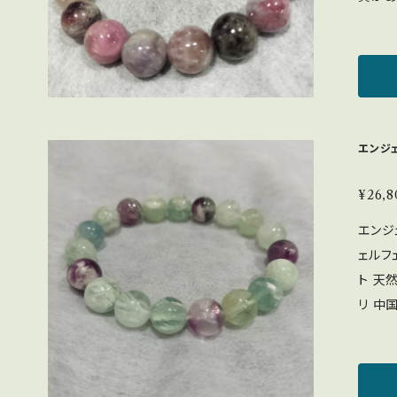
いたします。 【実物の色味
希望、
してい
気と自
ンクに
すると
に少し
と言わ
色味は
れています。 ＜参考＞ ピ
ります
呼ばれ
エンジ
味とは
ット 2
い方に
承をお願いいた
守り。
¥26,8
クルー
トルマリン）：魔
エンジ
る方はお控え下
＞ 太
ェルフ
で二重
のせる：◎ 
ト 天
要望が
やかな
リ 中国産 
れがあ
に、虹
け、月
の石に
る角度
参考にご確
緑の石