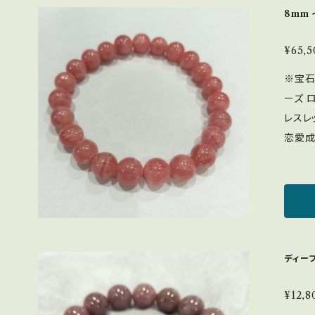
のご要
さ、魅
8mm
ませ。 
別書付
色の人
たい 
¥65,5
いる人に ・新
※宝石
低く、
ーズ 
必要で
レスレット
色や変
恋愛成
お避けください。 ＜
守りに
流水：
愛で傷
塩：× 音：◎ 写真の色味
動力、
色とな
おすす
物に近
ゼントや
光の加
力を引
ディープ
場合も
ースト
生 ・
【配送
失恋の
¥12,8
お送り