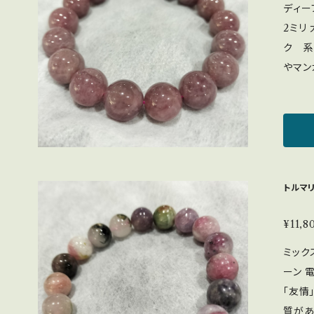
に ・新しい出会い 
ディープローズ
ら、お
れやす
2ミリ
す。 
ク 系 まるでぶどうのようでおいしそう。。。 
色の原
やマン
ださい。 ＜浄化方法＞ 太陽光：× 月光：◎
も希少
水晶ク
せん。 《3点限定》で入荷致しました。 ※1点 12,8
◎ 写真の色味は実際の色より濃い目の色となって
00円
おりま
に。 深い愛情、恋愛成就、内面的な美しさを引き出
ように
し、魅
よって
りたい
トルマ
います。
出した
法】 
したい ＜硬度＞7 ＜浄化方法＞ 太陽光：× 月光
¥11,8
たしま
◎ 流
ミック
合わせく
◎ 太
ーン 電気石 
長時間
「友情
ワイト
質があ