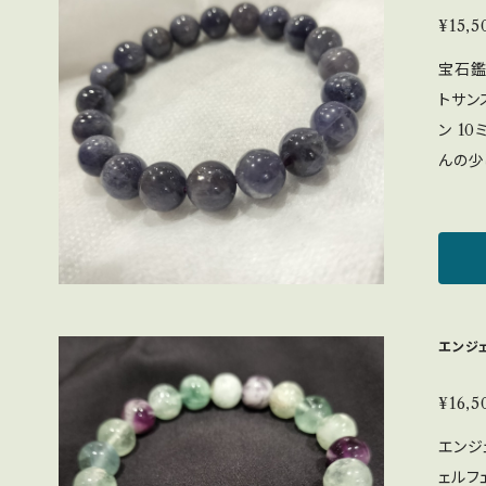
¥15,5
宝石鑑
トサン
ン 10ミリ
んの少し小さい位 
メのよ
り、光
放ちます。 アイオライトサンスト
針盤」
（アイ
2つの
エンジ
ット 1
や不安
向かっ
¥16,5
す。 目標が分からなくなった方へ。夢や目的をはっ
エンジ
きりさ
ェルフ