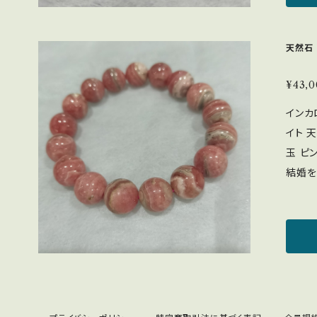
外線を
ます。
中力、
に撮影
整え、ストレス
天然石
て、実
ン
中力を
す。予め
部に白
¥43,
丁寧に
クォー
インカ
ます。
天使の
イト 
せくだ
レス緩
玉 ピンク・赤 系
わふわ
結婚を
硬度＞4 ＜浄化方法＞ 太陽光：× 月光
気のパ
水晶ク
トラウ
の色味
の恋へ
おりま
恋人へ
色味と
ら妻へのプレゼ
了承をお願い
い ・
材で二
昇、人