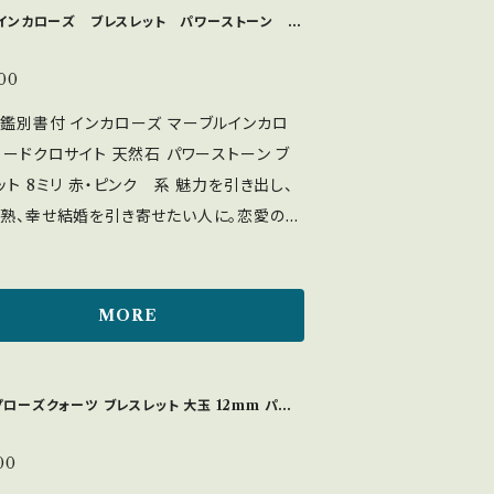
望がございましたら、お問い合わせください
力を引き出したい ・幸福な恋愛、結婚 ・バラ
 インカローズ ブレスレット パワーストーン 鑑
（05144）
生 ・恋愛運上昇、人生を情熱的、華やかにし
・失恋の傷を癒す、異性に対して臆病になって
00
しい出会い ＜硬度＞3.5～4 硬度が
鑑別書付 インカローズ マーブルインカロ
割れやすく傷つきやすい為、衝撃には注意が
ロードクロサイト 天然石 パワーストーン ブ
す。 紫外線に弱く、長時間の直射日光は退
 8ミリ 赤・ピンク 系 魅力を引き出し、
色の原因となるため、太陽光による浄化は
熟、幸せ結婚を引き寄せたい人に。恋愛のお
浄化方法＞ 太陽光：× 月光：◎
大変人気のパワーストーンです。 心の傷や恋
× 水晶クラスターにのせる：◎ セージ：◎
ついたトラウマをを癒し、持ち主に自信と行
は実際の色より濃い目の
また次の恋へ踏み出す勇気が欲しい方にも
MORE
っております。品物の色味は出来るだけ、実
めです。 恋人へのプレゼント 母の日のプレ
づくように撮影しておりますが、モニターや
、夫から妻へのプレゼントに。 ・美しさ、魅
減によって、実際の色味とは異なってみえる
き出したい ・幸福な恋愛、結婚 ・バラ色の人
ローズクォーツ ブレスレット 大玉 12mm パワ
ございます。予めご了承をお願いいたします。
ーン
恋愛運上昇、人生を情熱的、華やかにしたい ・
方法】 丁寧に緩衝材で二重以上に梱包して
傷を癒す、異性に対して臆病になっている人
00
いたします。 梱包のご要望がございました