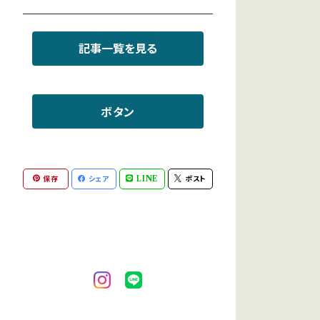
ミックストルマリン
記事一覧を見る
ディープローズクォーツ
ボタン
インカローズ
ラピスラズリ
保存
シェア
LINE
ポスト
アイオライトサンストーン