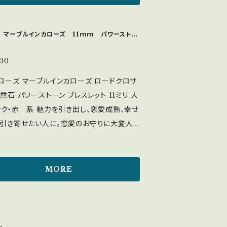
当てると蛍光発光する特性があります。 集
 品物の色味は出来るだけ、実物に近づくよう
記憶力、発想力を高める 心と体のバランスを
しておりますが、モニターや光の加減によっ
を緩和 天才の石として思考力や集
 マーブルインカローズ 11ｍｍ パワーストー
際の色味とは異なってみえる場合もございま
高めるとされ、勉強や受験のお守りにも。 内
ご了承をお願いいたします。 【配送方法】
い羽毛のような内包物（主にアラゴナイトや
000
緩衝材で二重以上に梱包してお送りいたし
ツなど）が舞う、希少なフローライト（蛍石）
ローズ マーブルインカローズ ロードクロサ
 梱包のご要望がございましたら、お問い合わ
羽」として知られるヒーリングストーン スト
天然石 パワーストーン ブレスレット 11ミリ 大
さいませ。
和や集中力向上 フローライトの中に白くふ
 魅力を引き出し、恋愛成熟、幸せ
とした羽状の内包物が入り込んでいる。 ＜
引き寄せたい人に。恋愛のお守りに大変人
：◎ 流水：×
ワーストーンです。 心の傷や恋愛で傷ついた
ラスターにのせる：◎ セージ：◎ 塩：× 品物
マをを癒し、持ち主に自信と行動力、また次
は出来るだけ、実物に近づくように撮影して
踏み出す勇気が欲しい方にもおすすめです。
MORE
すが、モニターや光の加減によって、実際の
のプレゼント 母の日のプレゼントや、夫か
は異なってみえる場合もございます。予めご
ントに。 ・美しさ、魅力を引き出した
いたします。 【配送方法】 丁寧に緩衝
幸福な恋愛、結婚 ・バラ色の人生 ・恋愛運上
重以上に梱包してお送りいたします。 梱包
生を情熱的、華やかにしたい ・失恋の傷を癒