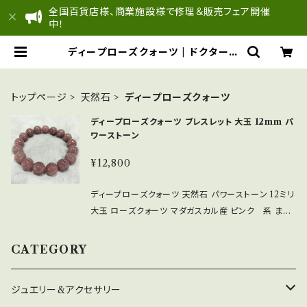
全国百貨店様、商業施設様で修理＆販売フェア開催
中！
ディープローズクォーツ | ドクターレ
ザー＆ドクタージュエル 公式オンライ
ンSHOP
トップページ
天然石
ディープローズクォーツ
ディープローズクォーツ ブレスレット 大玉 12mm パ
ワーストーン
¥12,800
ディープローズクォーツ 天然石 パワーストーン 12ミリ
大玉 ローズクォーツ マダガスカル産 ピンク 系 まる
でぶどうのようでおいしそう。。。 チタンやマンガンを含
有し、一般的なローズクォーツよりも希少性が高く、ごく
CATEGORY
一部の地域でしか産出されません。 《3点限定》で入荷
致しました。 ※1点 12,800円 なくなり終了ですので
ジュエリー&アクセサリー
気になる方はお早目に。 深い愛情、恋愛成就、内面的