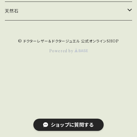
な美しさを引き出し、魅力を高めたい方に。 ・内面も外
面も美しくなりたい ・自分を愛し、人からも愛され、魅
ゴールド・プラチナ ジュエリー
天然石
力を引き出したい ・恋愛運アップのお守り ・傷ついた心
を癒したい ＜硬度＞7 ＜浄化方法＞ 太陽光：× 月光：
シルバー ジュエリー
翡翠
◎ 流水：◎ 水晶クラスターにのせる：◎ セージ：◎ 太
陽光（紫外線）で退色する可能性があるため、長時間の
© ドクターレザー＆ドクタージュエル 公式オンラインSHOP
直射日光は避けた方がいいでしょう。 ホワイトセージや
ブレスレット
マーブルインカローズ
Powered by
水晶クラスター、月光浴をおすすめいたします。 【実物
の色味は黒背景の1枚目で撮影している物が近いです】
エンジェルフェザーフローライト
実際の商品はむらさきとピンクに少し白を混ぜたよう
なお色で、1枚目の写真に少し紫が濃いめでツヤツヤし
た感じです。 品物の色味は出来るだけ、実物に近づくよ
ミックストルマリン
うに撮影しておりますが、モニターや光の加減によっ
て、実際の色味とは異なってみえる場合もございます。
ディープローズクォーツ
予めご了承をお願いいたします。 天然石の為、かけや、
インクルージョンが見られる場合がございます。気にな
る方はお控え下さい。 【配送方法】 丁寧に緩衝材で二
インカローズ
ショップに質問する
重以上に梱包してお送りいたします。 梱包のご要望が
ございましたら、お問い合わせくださいませ。