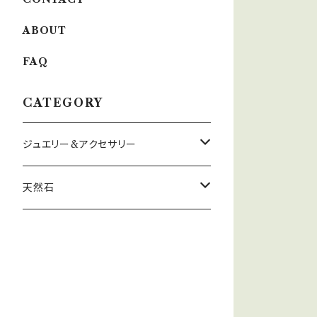
ABOUT
FAQ
CATEGORY
ジュエリー&アクセサリー
ゴールド・プラチナ ジュエリー
天然石
シルバー ジュエリー
翡翠
ブレスレット
マーブルインカローズ
エンジェルフェザーフローライト